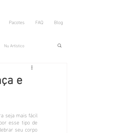
Pacotes
FAQ
Blog
Nu Artístico
nha de filmes
nça e
Cultura
Resenha
a seja mais fácil 
or esse tipo de 
ebrar seu corpo 