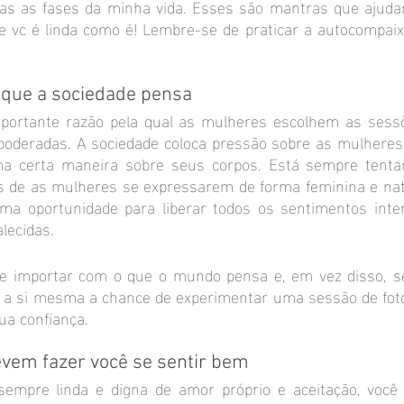
as as fases da minha vida. Esses são mantras que ajudam
ue vc é linda como é! Lembre-se de praticar a autocompaix
o que a sociedade pensa
mportante razão pela qual as mulheres escolhem as sess
oderadas. A sociedade coloca pressão sobre as mulheres
a certa maneira sobre seus corpos. Está sempre tentan
s de as mulheres se expressarem de forma feminina e natu
a oportunidade para liberar todos os sentimentos inter
lecidas.
se importar com o que o mundo pensa e, em vez disso, s
ê a si mesma a chance de experimentar uma sessão de fot
a confiança.
evem fazer você se sentir bem
empre linda e digna de amor próprio e aceitação, você 