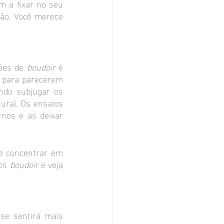
 a fixar no seu 
ão. Você merece 
ões de 
boudoir 
é 
 para parecerem 
do subjugar os 
ral. Os ensaios 
nos e as deixar 
e concentrar em 
os 
boudoir
 e veja 
se sentirá mais 