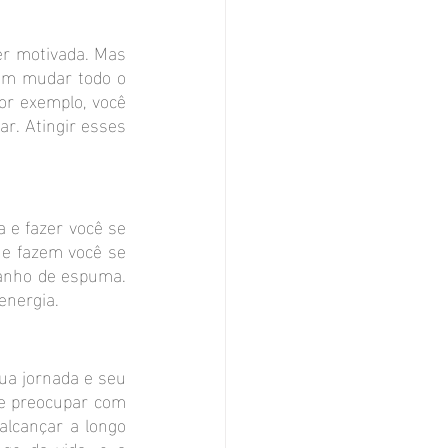
r motivada. Mas 
em mudar todo o 
r exemplo, você 
r. Atingir esses 
e fazer você se 
ue fazem você se 
anho de espuma. 
energia.
a jornada e seu 
e preocupar com 
lcançar a longo 
o da vida, e a 