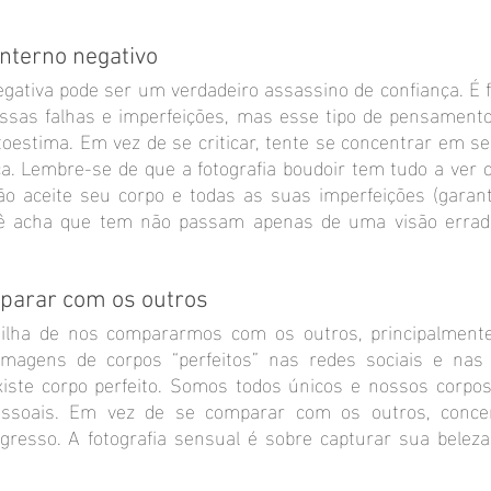
 interno negativo
gativa pode ser um verdadeiro assassino de confiança. É fá
as falhas e imperfeições, mas esse tipo de pensamento 
oestima. Em vez de se criticar, tente se concentrar em se
a. Lembre-se de que a fotografia boudoir tem tudo a ver 
tão aceite seu corpo e todas as suas imperfeições (garan
cê acha que tem não passam apenas de uma visão errada
mparar com os outros
adilha de nos compararmos com os outros, principalment
agens de corpos “perfeitos” nas redes sociais e nas r
iste corpo perfeito. Somos todos únicos e nossos corpo
pessoais. Em vez de se comparar com os outros, conce
gresso. A fotografia sensual é sobre capturar sua beleza