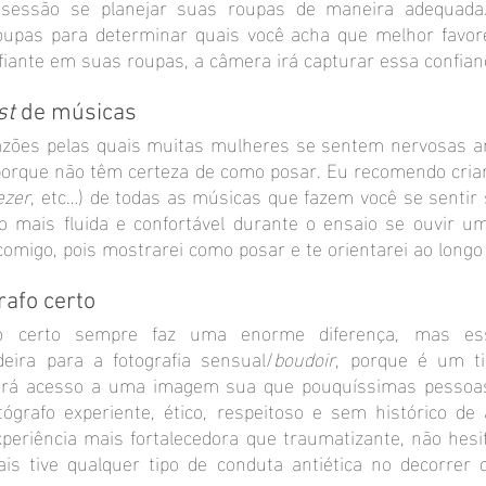
 sessão se planejar suas roupas de maneira adequada
oupas para determinar quais você acha que melhor favor
fiante em suas roupas, a câmera irá capturar essa confianç
st 
de músicas
azões pelas quais muitas mulheres se sentem nervosas an
porque não têm certeza de como posar. Eu recomendo criar 
ezer
, etc…) de todas as músicas que fazem você se sentir s
o mais fluida e confortável durante o ensaio se ouvir u
comigo, pois mostrarei como posar e te orientarei ao longo
rafo certo
fo certo sempre faz uma enorme diferença, mas ess
eira para a fotografia sensual/
boudoir
, porque é um tip
 terá acesso a uma imagem sua que pouquíssimas pessoas
ógrafo experiente, ético, respeitoso e sem histórico de a
xperiência mais fortalecedora que traumatizante, não hesi
is tive qualquer tipo de conduta antiética no decorrer 