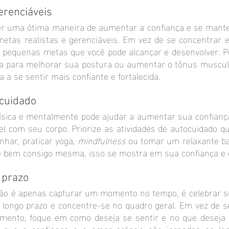
erenciáveis
er uma ótima maneira de aumentar a confiança e se mante
 metas realistas e gerenciáveis. Em vez de se concentrar 
a pequenas metas que você pode alcançar e desenvolver. Po
 para melhorar sua postura ou aumentar o tônus ​​muscula
a a se sentir mais confiante e fortalecida.
ocuidado
ísica e mentalmente pode ajudar a aumentar sua confiança 
el com seu corpo. Priorize as atividades de autocuidado q
nhar, praticar yoga, 
mindfulness 
ou tomar um relaxante b
 bem consigo mesma, isso se mostra em sua confiança e 
 prazo
ão é apenas capturar um momento no tempo, é celebrar su
 longo prazo e concentre-se no quadro geral. Em vez de s
ento, foque em como deseja se sentir e no que deseja a
 que a confiança e o amor próprio são jornadas ao long