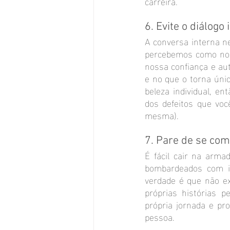
carreira.
6. Evite o diálogo
A conversa interna ne
percebemos como noss
nossa confiança e aut
e no que o torna únic
beleza individual, en
dos defeitos que vo
mesma).
7. Pare de se co
É fácil cair na arm
bombardeados com im
verdade é que não ex
próprias histórias 
própria jornada e pro
pessoa.