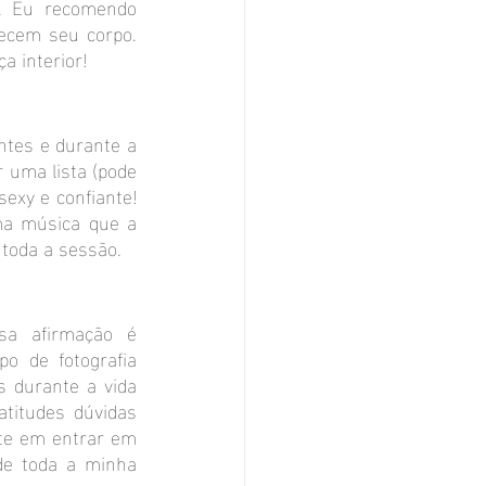
. Eu recomendo 
ecem seu corpo. 
a interior!
tes e durante a 
uma lista (pode 
exy e confiante! 
ma música que a 
 toda a sessão.
a afirmação é 
o de fotografia 
 durante a vida 
titudes dúvidas 
te em entrar em 
de toda a minha 