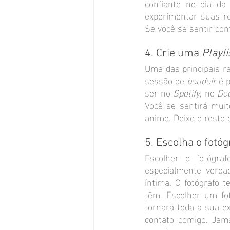
confiante no dia da
experimentar suas r
Se você se sentir con
4. Crie uma 
Playli
Uma das principais r
sessão de 
boudoir 
é 
ser no 
Spotify
, no 
De
Você se sentirá muit
anime. Deixe o resto 
5. Escolha o fotóg
Escolher o fotógra
especialmente verdad
íntima. O fotógrafo
têm. Escolher um fot
tornará toda a sua e
contato comigo. Jama