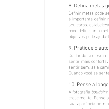
8. Defina metas g
Definir metas pode s
é importante definir
seu corpo, estabeleç
pode definir uma meta
objetivos pode ajudá-l
9. Pratique o aut
Cuidar de si mesma f
sentir mais confortáv
sentir bem, seja cami
Quando você se sente
10. Pense a longo
A fotografia 
boudoir 
n
crescimento. Pense a
sua aparência no mom
prazo. Lembre-se de