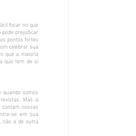
cil focar no que 
pode prejudicar 
us pontos fortes 
com celebrar sua 
to que a maioria 
 que tem de si 
e quando somos 
evistas. Mas a 
s contam nossas 
ntre-se em sua 
, não a de outra 