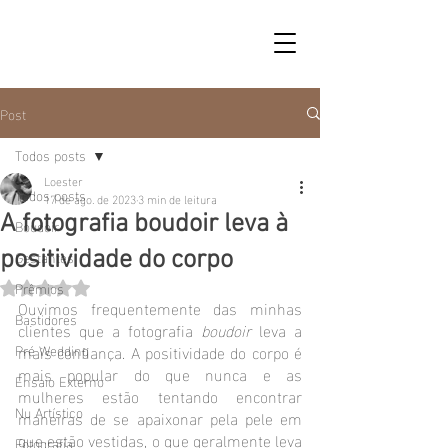
Post
Todos posts
Loester
Todos posts
17 de ago. de 2023
3 min de leitura
A fotografia boudoir leva à
Boudoir
Gestantes
positividade do corpo
Prêmios
Avaliado com NaN de 5 estrelas.
Ouvimos frequentemente das minhas 
Bastidores
clientes que a fotografia 
boudoir 
leva a 
Pré Wedding
mais confiança. A positividade do corpo é 
mais popular do que nunca e as 
Ensaio Externo
mulheres estão tentando encontrar 
Nu Artístico
maneiras de se apaixonar pela pele em 
que estão vestidas, o que geralmente leva 
Fotografia