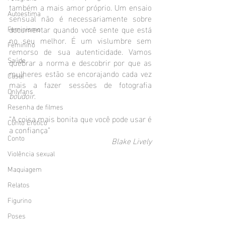
também a mais amor próprio. Um ensaio 
Autoestima
sensual não é necessariamente sobre 
documentar quando você sente que está 
Feminismo
no seu melhor. É um vislumbre sem 
Feminino
remorso de sua autenticidade. Vamos 
Saúde
quebrar a norma e descobrir por que as 
mulheres estão se encorajando cada vez 
Casal
mais a fazer sessões de fotografia 
Onlyfans
boudoir
.
Resenha de filmes
“A coisa mais bonita que você pode usar é 
Conto Erótico
a confiança”
Conto
Blake Lively
Violência sexual
Maquiagem
Relatos
Figurino
Poses