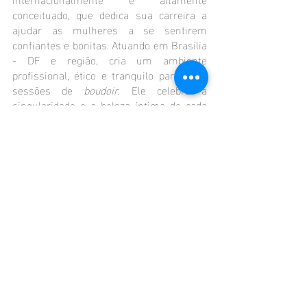
conceituado, que dedica sua carreira a 
ajudar as mulheres a se sentirem 
confiantes e bonitas. Atuando em Brasília 
- DF e região, cria um ambiente 
profissional, ético e tranquilo para suas 
sessões de 
boudoir
. Ele celebra a 
singularidade e a beleza íntima de cada 
mulher e faz fotos verdadeiramente de 
bom gosto e lindas.
Está pronta para descobrir a mulher 
poderosa e confiante que existe dentro de 
você? Entre em contato comigo e vou te 
provar que você pode ser muito mais do 
que imagina!
Fone: (61) 981.384.379
Instagram:
http://www.instagram.com/loester