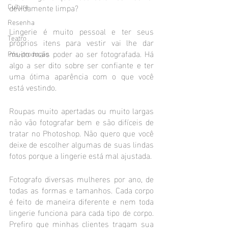
Cultura
devidamente limpa?
Resenha
Lingerie é muito pessoal e ter seus 
Teatro
próprios itens para vestir vai lhe dar 
muito mais poder ao ser fotografada. Há 
Pós-produção
algo a ser dito sobre ser confiante e ter 
uma ótima aparência com o que você 
está vestindo.
Roupas muito apertadas ou muito largas 
não vão fotografar bem e são difíceis de 
tratar no Photoshop. Não quero que você 
deixe de escolher algumas de suas lindas 
fotos porque a lingerie está mal ajustada.
Fotografo diversas mulheres por ano, de 
todas as formas e tamanhos. Cada corpo 
é feito de maneira diferente e nem toda 
lingerie funciona para cada tipo de corpo. 
Prefiro que minhas clientes tragam sua 