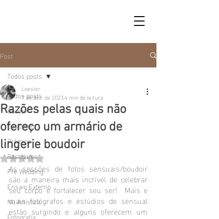
Post
Todos posts
Loester
Todos posts
7 de dez. de 2023
4 min de leitura
Razões pelas quais não
Boudoir
Gestantes
ofereço um armário de
Prêmios
lingerie boudoir
Bastidores
Avaliado com NaN de 5 estrelas.
As sessões de fotos sensuais/boudoir 
Pré Wedding
são a maneira mais incrível de celebrar 
Ensaio Externo
seu corpo e fortalecer seu ser!  Mais e 
mais fotógrafos e estúdios de sensual 
Nu Artístico
estão surgindo e alguns oferecem um 
Fotografia