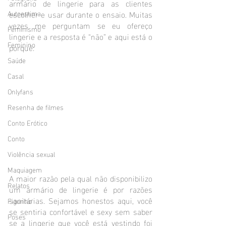
armário de lingerie para as clientes 
Autoestima
escolher e usar durante o ensaio. Muitas 
vezes me perguntam se eu ofereço 
Feminismo
lingerie e a resposta é “não” e aqui está o 
Feminino
porquê:
Saúde
Casal
Onlyfans
Resenha de filmes
Conto Erótico
Conto
Violência sexual
Maquiagem
A maior razão pela qual não disponibilizo 
Relatos
um armário de lingerie é por razões 
sanitárias. Sejamos honestos aqui, você 
Figurino
se sentiria confortável e sexy sem saber 
Poses
se a lingerie que você está vestindo foi 