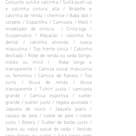
Conjunto sutiã e calcinha / Sutiã push up 
e calcinha cintura alta / Bralette e 
calcinha de renda / chemise / Baby doll / 
corpete / Espartilho / Camisola / Maiô / 
modelador de cintura  / Cinta-liga / 
Suspensório / Macacão / calcinha fio 
dental / calcinha atrevida / cueca 
masculina / Top frente única / Calcinha 
desfiada / Robe de renda ou seda (longo, 
médio ou mini) /  Robe longo e 
transparente / Camisa social masculina 
ou feminina / Camisa de flanela / Top 
curto / blusa de renda / blusa 
transparente / T-shirt justa / camiseta 
grande / Camisa esportiva / suéter 
grande / suéter justo / regata ajustada / 
Jaqueta de couro / Jaqueta jeans /  
casaco de pele / colete de pele / colete 
justo / Bolero / Suéter de botão justo / 
Jeans ou calça social de seda / Vestido 
sexy (longo ou curto) / Saia longa com 