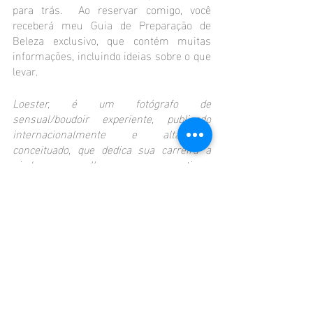
para trás.  Ao reservar comigo, você 
receberá meu Guia de Preparação de 
Beleza exclusivo, que contém muitas 
informações, incluindo ideias sobre o que 
levar.
Loester, é um fotógrafo de 
sensual/boudoir experiente, publicado 
internacionalmente e altamente 
conceituado, que dedica sua carreira a 
ajudar as mulheres a se sentirem 
confiantes e bonitas. Atuando em Brasília 
e região, cria um ambiente profissional, 
ético e tranquilo para suas sessões de 
boudoir. Ele celebra a singularidade e a 
beleza íntima de cada mulher e faz fotos 
verdadeiramente de bom gosto e lindas.
Se vc ainda tem dúvidas do que usar, me 
chame, tenho certeza que posso te ajudar 