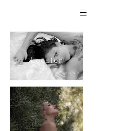
Loester
Ensaios Femininos Sensuais