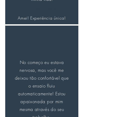
Juliana Chaves
Amei! Experiência única!
No começo eu estava
nervosa, mas você me
deixou tão confortável que
o ensaio fluiu
automaticamente! Estou
apaixonada por mim
mesma através do seu