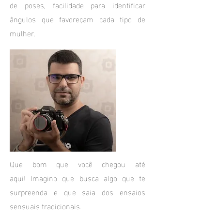
de poses, facilidade para identificar
ângulos que favoreçam cada tipo de
mulher.
Que bom que você chegou até
aqui! Imagino que busca algo que te
surpreenda e que saia dos ensaios
sensuais tradicionais.