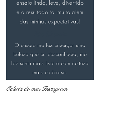
ensaio lindo, leve, divertido
e o resultado foi muito além
das minhas expectativas!
Nel Valente
O ensaio me fez enxergar uma
beleza que eu desconhecia, me
fez sentir mais livre e com certeza
mais poderosa.
Galeria do meu Instagram