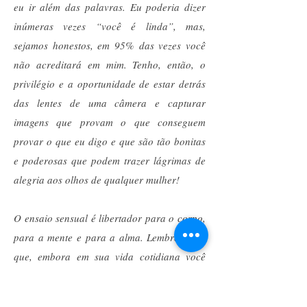
eu ir além das palavras. Eu poderia dizer
inúmeras vezes “você é linda”, mas,
sejamos honestos, em 95% das vezes você
não acreditará em mim. Tenho, então, o
privilégio e a oportunidade de estar detrás
das lentes de uma câmera e capturar
imagens que provam o que conseguem
provar o que eu digo e que são tão bonitas
e poderosas que podem trazer lágrimas de
alegria aos olhos de qualquer mulher!
O ensaio sensual é libertador para o corpo,
para a mente e para a alma. Lembre-se de
que, embora em sua vida cotidiana você
nem sempre se sinta sexy e bonita, você é
perfeita e é hora de ver isso! Ensaio sensual