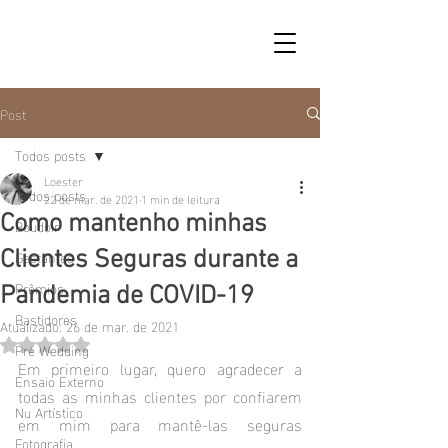
Post
Todos posts
Loester
Todos posts
22 de mar. de 2021
1 min de leitura
Como mantenho minhas
Boudoir
Gestantes
Clientes Seguras durante a
Prêmios
Pandemia de COVID-19
Bastidores
Atualizado:
26 de mar. de 2021
Avaliado com NaN de 5 estrelas.
Pré Wedding
Em primeiro lugar, quero agradecer a 
Ensaio Externo
todas as minhas clientes por confiarem 
Nu Artístico
em mim para mantê-las seguras 
Fotografia