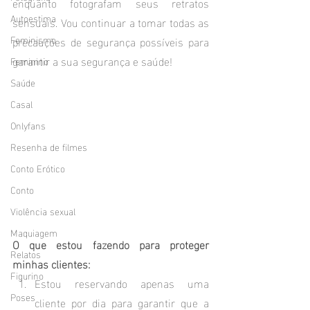
enquanto fotografam seus retratos 
Autoestima
sensuais. Vou continuar a tomar todas as 
Feminismo
precauções de segurança possíveis para 
garantir a sua segurança e saúde!
Feminino
Saúde
Casal
Onlyfans
Resenha de filmes
Conto Erótico
Conto
Violência sexual
Maquiagem
O que estou fazendo para proteger 
Relatos
minhas clientes:
Figurino
Estou reservando apenas uma 
Poses
cliente por dia para garantir que a 