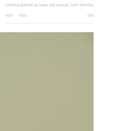
Por Trás das Câmeras: Como a
Experiência do Ensaio Transforma
mais do que as Imagens
O que acontece entre um clique e outro é o que
realmente muda tudo Um ensaio sensual não
começa quando as luzes são acesas, nem termina...