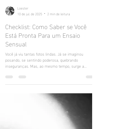
Loester
10 de jul. de 2025
2 min de leitura
Checklist: Como Saber se Você
Está Pronta Para um Ensaio
Sensual
Você já viu tantas fotos lindas. Já se imaginou
posando, se sentindo poderosa, quebrando
inseguranças. Mas, ao mesmo tempo, surge a...