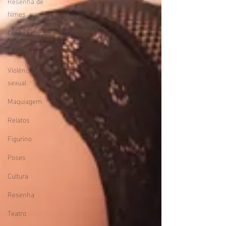
Resenha de
filmes
Conto Erótico
Conto
Violência
sexual
Maquiagem
Relatos
Figurino
Poses
Cultura
Resenha
Teatro