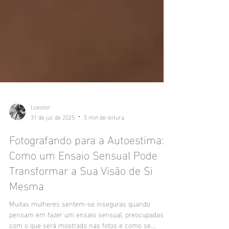
Loester
31 de jul. de 2025
5 min de leitura
Fotografando para a Autoestima:
Como um Ensaio Sensual Pode
Transformar a Sua Visão de Si
Mesma