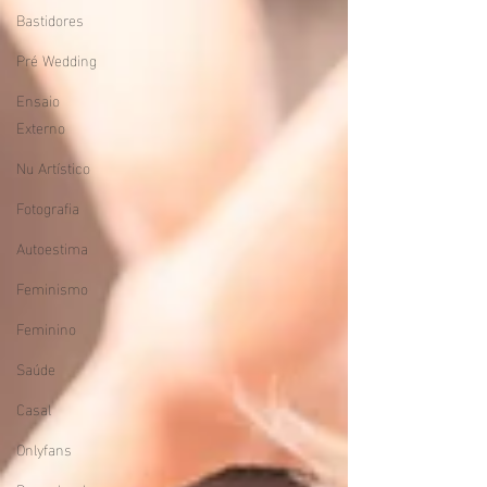
Bastidores
Pré Wedding
Ensaio
Externo
Nu Artístico
Fotografia
Autoestima
Feminismo
Feminino
Saúde
Casal
Onlyfans