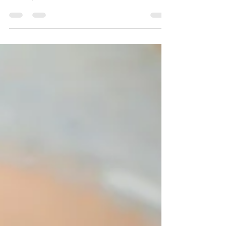
Muitas mulheres sentem-se inseguras quando
pensam em fazer um ensaio sensual, preocupadas
com o que será mostrado nas fotos e como se...