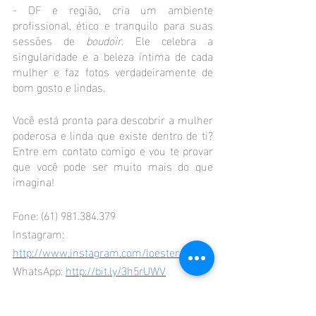
- DF e região, cria um ambiente 
profissional, ético e tranquilo para suas 
sessões de 
boudoir
. Ele celebra a 
singularidade e a beleza íntima de cada 
mulher e faz fotos verdadeiramente de 
bom gosto e lindas.
Você está pronta para descobrir a mulher 
poderosa e linda que existe dentro de ti? 
Entre em contato comigo e vou te provar 
que você pode ser muito mais do que 
imagina!
Fone: (61) 981.384.379
Instagram:
http://www.instagram.com/loester
WhatsApp:
http://bit.ly/3h5rUWV
ensaio sensual
boudoir
ensaio sensual brasília