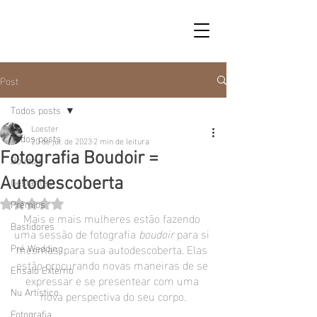
Post
Todos posts
Loester
Todos posts
20 de jul. de 2023
2 min de leitura
Fotografia Boudoir =
Boudoir
Gestantes
Autodescoberta
Prêmios
Avaliado com NaN de 5 estrelas.
Mais e mais mulheres estão fazendo 
Bastidores
uma sessão de fotografia 
boudoir 
para si 
Pré Wedding
mesmas, para sua autodescoberta. Elas 
estão procurando novas maneiras de se 
Ensaio Externo
expressar e se presentear com uma 
Nu Artístico
nova perspectiva do seu corpo.
Fotografia