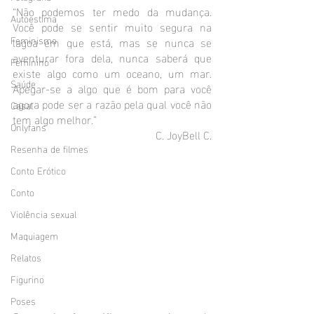
“Não podemos ter medo da mudança. 
Autoestima
Você pode se sentir muito segura na 
Feminismo
lagoa em que está, mas se nunca se 
aventurar fora dela, nunca saberá que 
Feminino
existe algo como um oceano, um mar. 
Saúde
Apegar-se a algo que é bom para você 
agora pode ser a razão pela qual você não 
Casal
tem algo melhor.” 
Onlyfans
C. JoyBell C.
Resenha de filmes
Conto Erótico
Conto
Violência sexual
Maquiagem
Relatos
Figurino
Poses