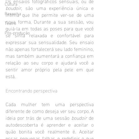
Os ensaios fotográficos sensuais, ou de 
Cultura
boudoir
, são uma experiência única e 
Resenha
íntima que lhe permite ver-se de uma 
nova forma. Durante a sua sessão, vou 
Teatro
guiá-la em todas as poses para que você 
Pós-produção
se sinta relaxada e confortável para 
expressar sua sensualidade. Seu ensaio 
não apenas fortalecerá seu lado feminino, 
mas também aumentará a confiança em 
relação ao seu corpo e ajudará você a 
sentir amor próprio pela pele em que 
está.
Encontrando perspectiva
Cada mulher tem uma perspectiva 
diferente de como deseja ver seu corpo. A 
ideia por trás de uma sessão 
boudoir 
de 
autodescoberta é aprender e aceitar o 
quão bonita você realmente é. Aceitar 
essas pequenas falhas e redefinir o que 